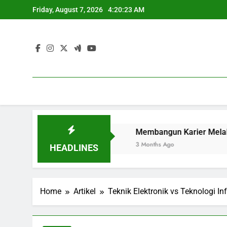
Skip
Friday, August 7, 2026
4:20:24 AM
to
content
lajar Berkualitas
Membangun Karier Melalui Kegiatan
3 Months Ago
HEADLINES
Home
Artikel
Teknik Elektronik vs Teknologi I