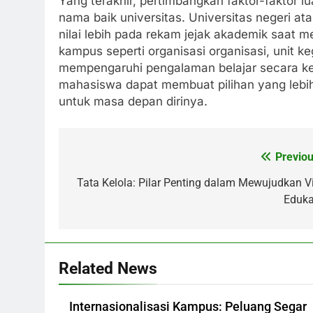
Yang terakhir, pertimbangkan faktor-faktor lu
nama baik universitas. Universitas negeri at
nilai lebih pada rekam jejak akademik saat 
kampus seperti organisasi organisasi, unit 
mempengaruhi pengalaman belajar secara ke
mahasiswa dapat membuat pilihan yang lebih
untuk masa depan dirinya.
Previou
Post
navigation
Tata Kelola: Pilar Penting dalam Mewujudkan Vi
Eduka
Related News
Internasionalisasi Kampus: Peluang Segar