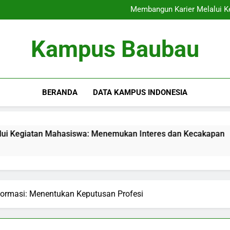
Internasionalisasi Kam
Membangun Karier Melalui K
Audit Mutu Internal: Kunci
Memaksimalkan Presentasi 
Internasionalisasi Kam
Kampus Baubau
Membangun Karier Melalui K
Audit Mutu Internal: Kunci
Memaksimalkan Presentasi 
BERANDA
DATA KAMPUS INDONESIA
 Mahasiswa: Menemukan Interes dan Kecakapan
Audit 
3 Months
nformasi: Menentukan Keputusan Profesi