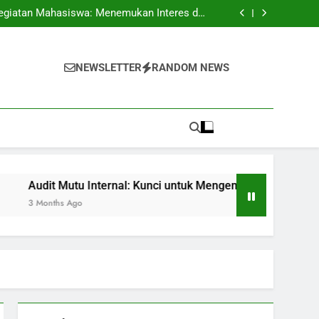
pus: Peluang Segar untuk Pelajar Berkualitas
egiatan Mahasiswa: Menemukan Interes dan
Kecakapan
 untuk Mengembangkan Standar Pembelajaran
Skripsi: Petunjuk dan Trik untuk Mahasiswa
pus: Peluang Segar untuk Pelajar Berkualitas
egiatan Mahasiswa: Menemukan Interes dan
NEWSLETTER
RANDOM NEWS
Kecakapan
 untuk Mengembangkan Standar Pembelajaran
Skripsi: Petunjuk dan Trik untuk Mahasiswa
Mutu Internal: Kunci untuk Mengembangkan Standar Pembelaj
 Ago