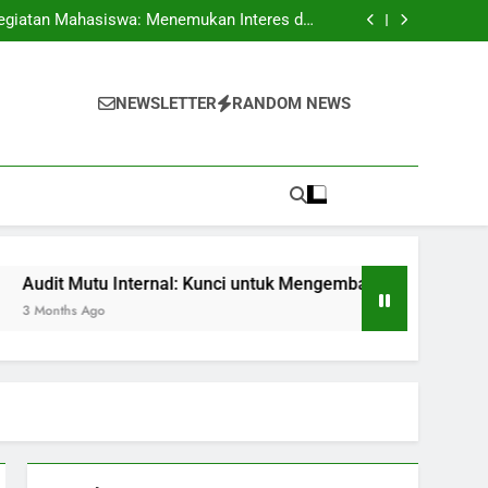
pus: Peluang Segar untuk Pelajar Berkualitas
egiatan Mahasiswa: Menemukan Interes dan
Kecakapan
 untuk Mengembangkan Standar Pembelajaran
Skripsi: Petunjuk dan Trik untuk Mahasiswa
pus: Peluang Segar untuk Pelajar Berkualitas
egiatan Mahasiswa: Menemukan Interes dan
NEWSLETTER
RANDOM NEWS
Kecakapan
 untuk Mengembangkan Standar Pembelajaran
Skripsi: Petunjuk dan Trik untuk Mahasiswa
 Internal: Kunci untuk Mengembangkan Standar Pembelajaran