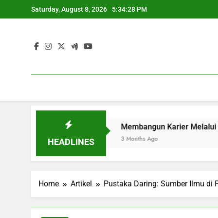
Skip
Saturday, August 8, 2026
5:34:29 PM
to
content
ar Berkualitas
Membangun Karier Melalui Kegiatan Mah
3 Months Ago
HEADLINES
Home
Artikel
Pustaka Daring: Sumber Ilmu di