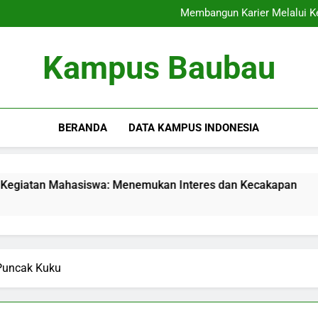
Internasionalisasi Kam
Membangun Karier Melalui K
Audit Mutu Internal: Kunci
Memaksimalkan Presentasi 
Internasionalisasi Kam
Kampus Baubau
Membangun Karier Melalui K
Audit Mutu Internal: Kunci
Memaksimalkan Presentasi 
BERANDA
DATA KAMPUS INDONESIA
asiswa: Menemukan Interes dan Kecakapan
Audit Mutu
3 Months Ago
 Puncak Kuku