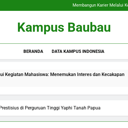
Internasionalisasi Kam
Membangun Karier Melalui K
Audit Mutu Internal: Kunci
Memaksimalkan Presentasi 
Internasionalisasi Kam
Kampus Baubau
Membangun Karier Melalui K
Audit Mutu Internal: Kunci
Memaksimalkan Presentasi 
BERANDA
DATA KAMPUS INDONESIA
 Mahasiswa: Menemukan Interes dan Kecakapan
Audit 
3 Months
restisius di Perguruan Tinggi Yaphi Tanah Papua