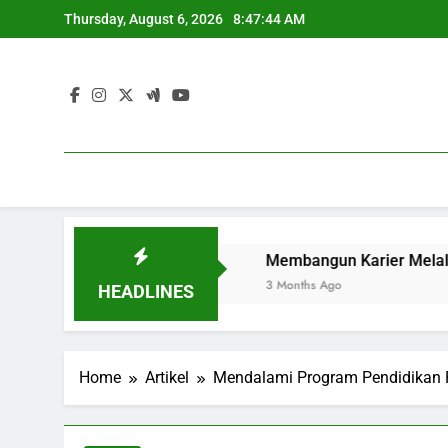
Skip
Thursday, August 6, 2026
8:47:45 AM
to
content
lajar Berkualitas
Membangun Karier Melalui Kegiatan
3 Months Ago
HEADLINES
Home
Artikel
Mendalami Program Pendidikan P