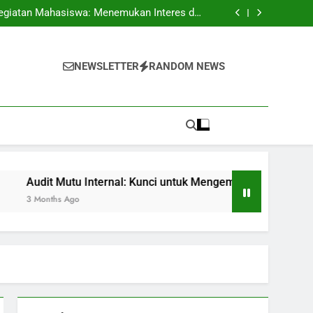
pus: Peluang Segar untuk Pelajar Berkualitas
egiatan Mahasiswa: Menemukan Interes dan
Kecakapan
 untuk Mengembangkan Standar Pembelajaran
Skripsi: Petunjuk dan Trik untuk Mahasiswa
pus: Peluang Segar untuk Pelajar Berkualitas
egiatan Mahasiswa: Menemukan Interes dan
NEWSLETTER
RANDOM NEWS
Kecakapan
 untuk Mengembangkan Standar Pembelajaran
Skripsi: Petunjuk dan Trik untuk Mahasiswa
Mutu Internal: Kunci untuk Mengembangkan Standar Pembelaj
 Ago