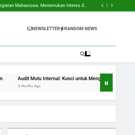
pus: Peluang Segar untuk Pelajar Berkualitas
egiatan Mahasiswa: Menemukan Interes dan
Kecakapan
 untuk Mengembangkan Standar Pembelajaran
Skripsi: Petunjuk dan Trik untuk Mahasiswa
pus: Peluang Segar untuk Pelajar Berkualitas
egiatan Mahasiswa: Menemukan Interes dan
NEWSLETTER
RANDOM NEWS
Kecakapan
 untuk Mengembangkan Standar Pembelajaran
Skripsi: Petunjuk dan Trik untuk Mahasiswa
Audit Mutu Internal: Kunci untuk Mengembangkan Standar P
3 Months Ago