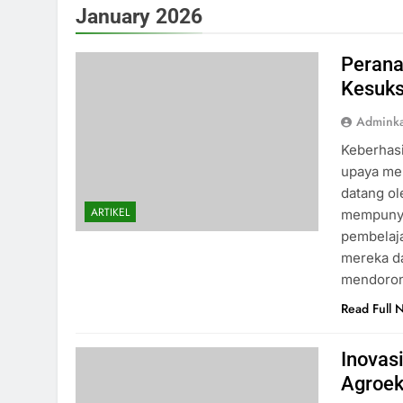
January 2026
Perana
Kesuks
Admink
Keberhasi
upaya mer
datang ol
ARTIKEL
mempunya
pembelaja
mereka d
mendoron
Read Full 
Inovas
Agroek