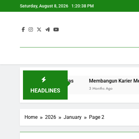
Skip
Saturday, August 8, 2026
1:20:38 PM
to
content
untuk Pelajar Berkualitas
Membangun Karier Melalui K
3 Months Ago
HEADLINES
Home
2026
January
Page 2