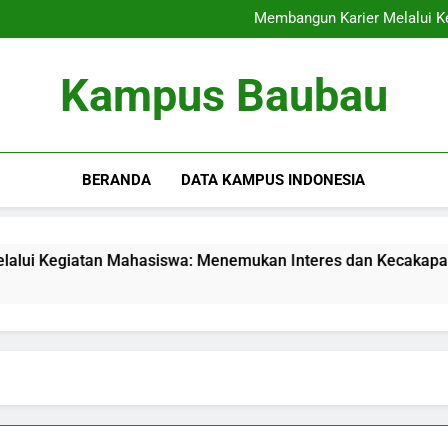
Internasionalisasi Kam
Membangun Karier Melalui K
Audit Mutu Internal: Kunci
Memaksimalkan Presentasi 
Internasionalisasi Kam
Kampus Baubau
Membangun Karier Melalui K
Audit Mutu Internal: Kunci
Memaksimalkan Presentasi 
BERANDA
DATA KAMPUS INDONESIA
egiatan Mahasiswa: Menemukan Interes dan Kecakapan