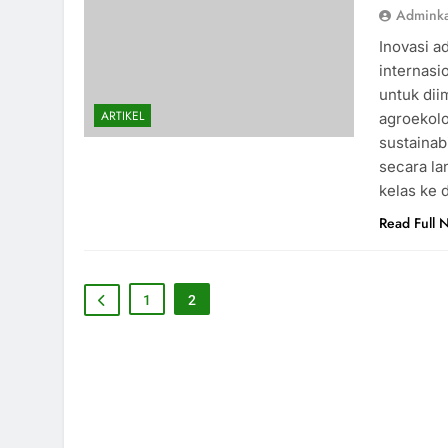
Admink
Inovasi a
internasi
untuk dii
ARTIKEL
agroekolo
sustaina
secara la
kelas ke 
Read Full 
1
2