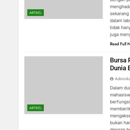
menghada
ARTIKEL
sekarang
dalam lab
tidak han
juga men
Read Full 
Bursa 
Dunia 
Admink
Dalam dun
mahasiswa
berfungsi
ARTIKEL
memberik
mengakses
bukan han
dengan b