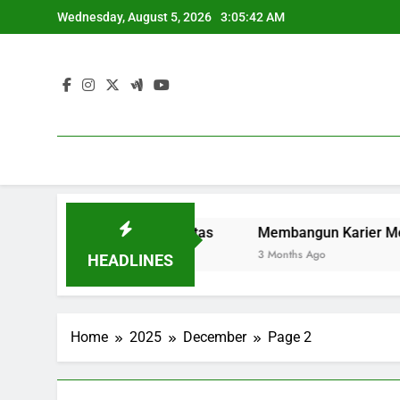
Skip
Wednesday, August 5, 2026
3:05:42 AM
to
content
untuk Pelajar Berkualitas
Membangun Karier Melalui K
3 Months Ago
HEADLINES
Home
2025
December
Page 2