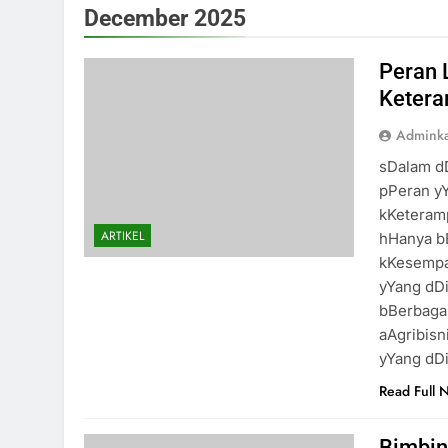
December 2025
Peran 
Ketera
Admink
sDalam d
pPeran y
kKeteram
ARTIKEL
hHanya b
kKesempa
yYang dDi
bBerbagai
aAgribisn
yYang dD
Read Full 
Bimbin