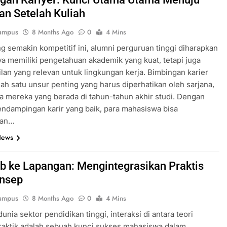
an Setelah Kuliah
ampus
8 Months Ago
0
4 Mins
ng semakin kompetitif ini, alumni perguruan tinggi diharapkan
ya memiliki pengetahuan akademik yang kuat, tetapi juga
lan yang relevan untuk lingkungan kerja. Bimbingan karier
lah satu unsur penting yang harus diperhatikan oleh sarjana,
 mereka yang berada di tahun-tahun akhir studi. Dengan
ndampingan karir yang baik, para mahasiswa bisa
kan…
News
ab ke Lapangan: Mengintegrasikan Praktis
nsep
ampus
8 Months Ago
0
4 Mins
unia sektor pendidikan tinggi, interaksi di antara teori
raktik adalah sebuah kunci sukses mahasiswa dalam