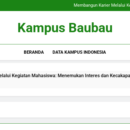
Internasionalisasi Kam
Membangun Karier Melalui K
Audit Mutu Internal: Kunci
Memaksimalkan Presentasi 
Internasionalisasi Kam
Kampus Baubau
Membangun Karier Melalui K
Audit Mutu Internal: Kunci
Memaksimalkan Presentasi 
BERANDA
DATA KAMPUS INDONESIA
egiatan Mahasiswa: Menemukan Interes dan Kecakapan