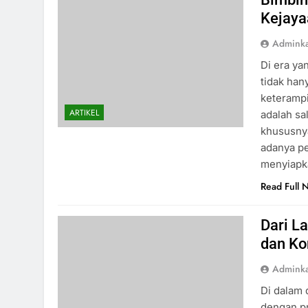
Kejaya
Admink
Di era ya
tidak han
keterampi
ARTIKEL
adalah sa
khususnya
adanya pe
menyiap
Read Full 
Dari L
dan Ko
Admink
Di dalam d
dengan p