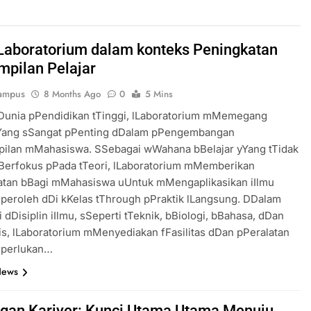
Laboratorium dalam konteks Peningkatan
mpilan Pelajar
ampus
8 Months Ago
0
5 Mins
Dunia pPendidikan tTinggi, lLaboratorium mMemegang
Yang sSangat pPenting dDalam pPengembangan
pilan mMahasiswa. SSebagai wWahana bBelajar yYang tTidak
Berfokus pPada tTeori, lLaboratorium mMemberikan
tan bBagi mMahasiswa uUntuk mMengaplikasikan iIlmu
peroleh dDi kKelas tThrough pPraktik lLangsung. DDalam
 dDisiplin iIlmu, sSeperti tTeknik, bBiologi, bBahasa, dDan
is, lLaboratorium mMenyediakan fFasilitas dDan pPeralatan
iperlukan…
News
gan Kariyer: Kunci Utama Utama Menuju