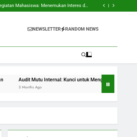
pus: Peluang Segar untuk Pelajar Berkualitas
egiatan Mahasiswa: Menemukan Interes dan
Kecakapan
 untuk Mengembangkan Standar Pembelajaran
Skripsi: Petunjuk dan Trik untuk Mahasiswa
pus: Peluang Segar untuk Pelajar Berkualitas
egiatan Mahasiswa: Menemukan Interes dan
NEWSLETTER
RANDOM NEWS
Kecakapan
 untuk Mengembangkan Standar Pembelajaran
Skripsi: Petunjuk dan Trik untuk Mahasiswa
Audit Mutu Internal: Kunci untuk Mengembangkan Standar P
3 Months Ago