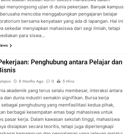
pi menyongsong ujian di dunia pekerjaan. Banyak kampus
 berusaha mencoba menggabungkan pengajaran belajar
oratorium bersama kenyataan yang ada di lapangan. Hal ini
ya sekedar menyiapkan mahasiswa dari segi ilmiah, tetapi
yediakan para siswa…
News
Pekerjaan: Penghubung antara Pelajar dan
Bisnis
ampus
8 Months Ago
0
5 Mins
ia akademik yang terus selalu membesar, interaksi antara
 dan dunia industri semakin signifikan. Bursa kerja
 sebagai penghubung yang memfasilitasi kedua pihak,
an berbagai kesempatan emas bagi mahasiswa untuk
 pasar kerja. Dalam kawasan sekolah tinggi, mahasiswa
ya disiapkan secara teoritis, tetapi juga diperlengkapi
erbagai kemampuan dan pengalaman yang relevan melalui…